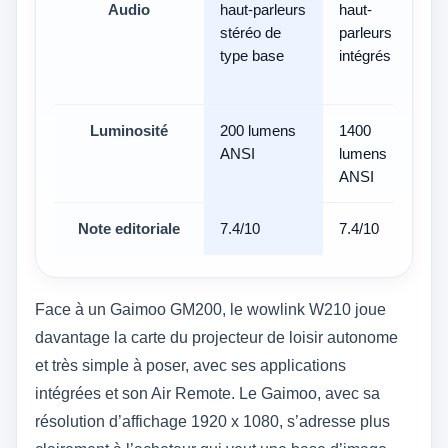
Audio
haut-parleurs
haut-
-
stéréo de
parleurs
type base
intégrés
Luminosité
200 lumens
1400
-
ANSI
lumens
ANSI
Note editoriale
7.4/10
7.4/10
7.1
Face à un Gaimoo GM200, le wowlink W210 joue
davantage la carte du projecteur de loisir autonome
et très simple à poser, avec ses applications
intégrées et son Air Remote. Le Gaimoo, avec sa
résolution d’affichage 1920 x 1080, s’adresse plus