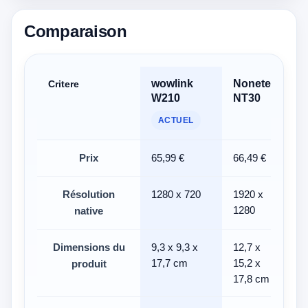
Comparaison
wowlink
Nonete
Do
Critere
W210
NT30
Pr
Wi
ACTUEL
Prix
65,99 €
66,49 €
65,
Résolution
1280 x 720
1920 x
192
1280
native
Dimensions du
9,3 x 9,3 x
12,7 x
17,
17,7 cm
15,2 x
produit
17,8 cm