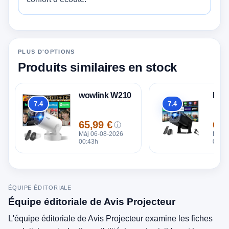
PLUS D'OPTIONS
Produits similaires en stock
wowlink W210
Non
7.4
7.4
Global
Global
65,99 €
66,
ⓘ
Prix
Prix
Màj 06-08-2026
Màj 0
00:43h
00:43
ÉQUIPE ÉDITORIALE
Équipe éditoriale de Avis Projecteur
L'équipe éditoriale de Avis Projecteur examine les fiches