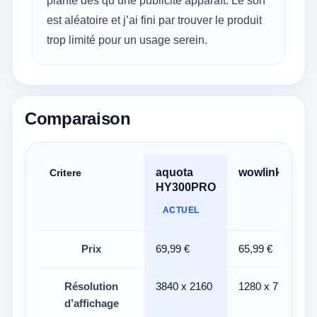
plante dès qu’une publicité apparaît. Le son
est aléatoire et j’ai fini par trouver le produit
trop limité pour un usage serein.
Comparaison
aquota
wowlink W210
Critere
HY300PRO
ACTUEL
Prix
69,99 €
65,99 €
Résolution
3840 x 2160
1280 x 720
d’affichage