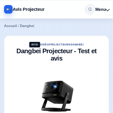
Avis Projecteur
Menu
Accueil
/
Dangbei
AVIS
VIDÉOPROJECTEURS
DANGBEI
Dangbei Projecteur - Test et
avis