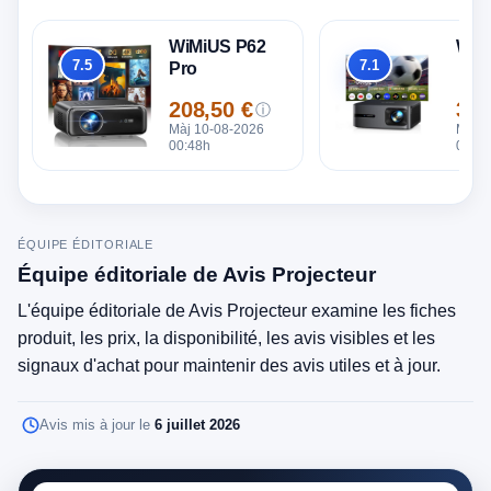
WiMiUS P62
WiM
7.5
7.1
Pro
Global
Global
208,50 €
398
ⓘ
Prix
Prix
Màj 10-08-2026
Màj 1
00:48h
00:48
ÉQUIPE ÉDITORIALE
Équipe éditoriale de Avis Projecteur
L'équipe éditoriale de Avis Projecteur examine les fiches
produit, les prix, la disponibilité, les avis visibles et les
signaux d'achat pour maintenir des avis utiles et à jour.
Avis mis à jour le
6 juillet 2026