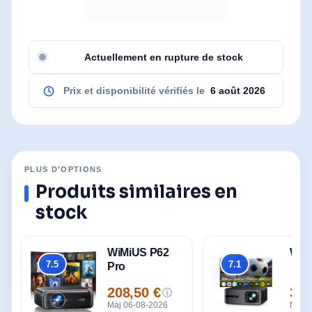
Actuellement en rupture de stock
Prix et disponibilité vérifiés le
6 août 2026
PLUS D'OPTIONS
Produits similaires en
stock
WiMiUS P62
WiM
7.5
7.1
Pro
Global
Global
208,50 €
399
ⓘ
Prix
Prix
Màj 06-08-2026
Màj 0