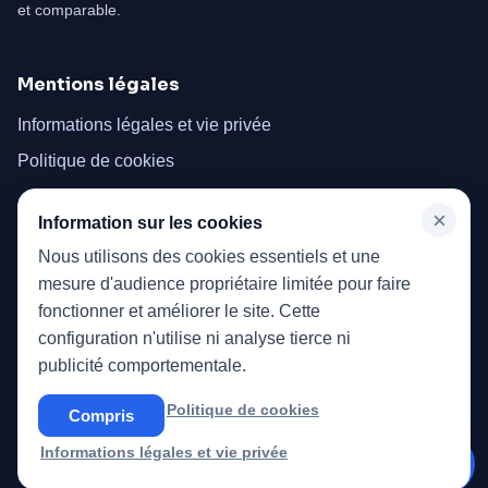
et comparable.
Mentions légales
Informations légales et vie privée
Politique de cookies
×
Menu
Information sur les cookies
Nous utilisons des cookies essentiels et une
Accueil
mesure d'audience propriétaire limitée pour faire
Vidéoprojecteurs
fonctionner et améliorer le site. Cette
configuration n'utilise ni analyse tierce ni
publicité comportementale.
Ce site participe au Programme Partenaires Amazon EU et peut
Politique de cookies
Compris
percevoir une rémunération sur les achats remplissant les
conditions requises effectués via des liens vers www.amazon.fr.
Informations légales et vie privée
✦